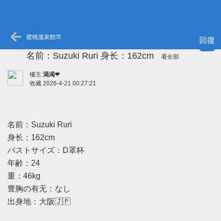
蜜桃溫泉館🍑
回復
名前：Suzuki Ruri 身长：162cm
看全部
樓主
渴渴❤
收藏
2026-4-21 00:27:21
名前：Suzuki Ruri
身长：162cm
バストサイズ：D罩杯
年齢：24
重：46kg
豊胸の有无：なし
出身地：大阪🇯🇵