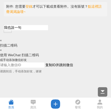
附件:
您需要
登錄
才可以下載或查看附件。沒有賬號？
點這裡註
冊渴渴論壇~
×
扫描二维码
×
使用 WeChat 扫描二维码
或手动添加微信好友
复制ID并跳转微信
请跳转后，手动添加好友，谢谢
首頁
資訊
發現
我的