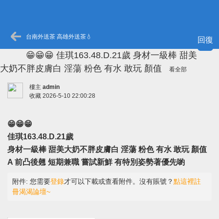
台南外送茶 高雄外送茶💧
回復
😁😁😁 佳琪163.48.D.21歲 身材一級棒 甜美
大奶不胖皮膚白 淫蕩 粉色 有水 敢玩 顏值
看全部
樓主
admin
收藏
2026-5-10 22:00:28
😁😁😁
佳琪163.48.D.21歲
身材一級棒 甜美大奶不胖皮膚白 淫蕩 粉色 有水 敢玩 顏值
A 前凸後翹 短期兼職 嘗試新鮮 有特別姿勢著優先喲
附件:
您需要
登錄
才可以下載或查看附件。沒有賬號？
點這裡註
冊渴渴論壇~