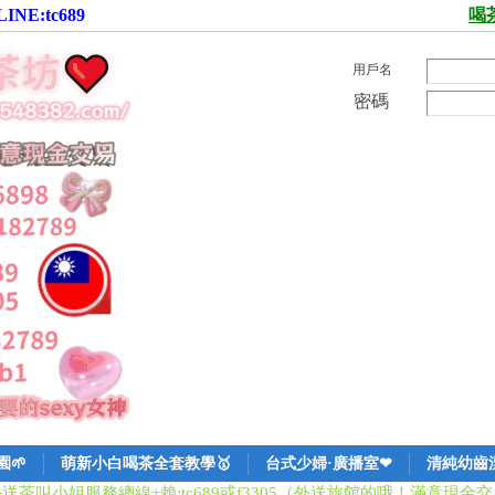
:tc689
喝
用戶名
密碼
🌱
萌新小白喝茶全套教學🥇
台式少婦·廣播室❤
清純幼齒
外送茶叫小姐服務總線
+賴:tc689或f3305（外送旅館的哦！滿意現