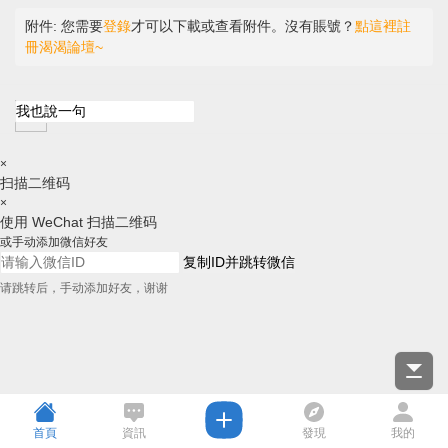
附件:
您需要
登錄
才可以下載或查看附件。沒有賬號？
點這裡註
冊渴渴論壇~
×
扫描二维码
×
使用 WeChat 扫描二维码
或手动添加微信好友
复制ID并跳转微信
请跳转后，手动添加好友，谢谢
首頁
資訊
發現
我的