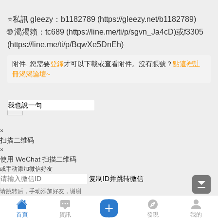
⭐私訊 gleezy：b1182789 (
https://gleezy.net/b1182789
)
🌐 渴渴賴：tc689 (
https://line.me/ti/p/sgvn_Ja4cD
)或f3305
(
https://line.me/ti/p/BqwXe5DnEh
)
附件:
您需要
登錄
才可以下載或查看附件。沒有賬號？
點這裡註
冊渴渴論壇~
×
扫描二维码
×
使用 WeChat 扫描二维码
或手动添加微信好友
复制ID并跳转微信
请跳转后，手动添加好友，谢谢
首頁
資訊
發現
我的