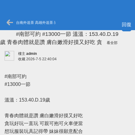
台南外送茶 高雄外送茶💧
回復
#南部可約 #13000一節 溫溫：153.40.D.19
歲 青春肉體就是讚 膚白嫩滑好摸又好吃 貪
看全部
樓主
admin
收藏
2026-7-5 22:40:04
#南部可約
#13000一節
溫溫：153.40.D.19歲
青春肉體就是讚 膚白嫩滑好摸又好吃
貪玩好玩一直玩 可親可抱可火車便當
想玩服裝玩具記得帶 妹妹很願意配合