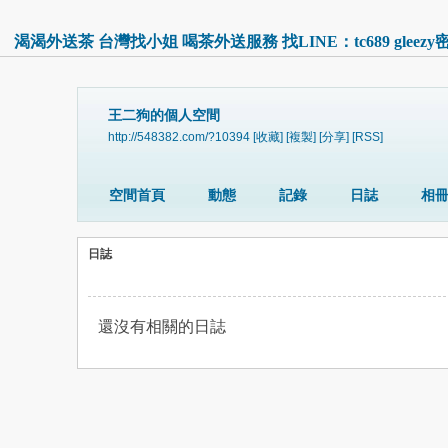
渴渴外送茶 台灣找小姐 喝茶外送服務 找LINE：tc689 gle
王二狗的個人空間
http://548382.com/?10394
[收藏]
[複製]
[分享]
[RSS]
空間首頁
動態
記錄
日誌
相
日誌
還沒有相關的日誌