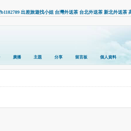
ezy密b1182789 出差旅遊找小姐 台灣外送茶 台北外送茶 新北外
冊
廣播
主題
分享
留言板
個人資料