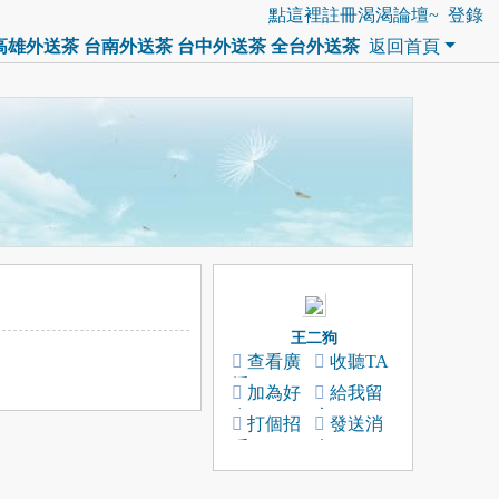
點這裡註冊渴渴論壇~
登錄
送茶 高雄外送茶 台南外送茶 台中外送茶 全台外送茶
返回首頁
王二狗
查看廣
收聽TA
播
加為好
給我留
友
言
打個招
發送消
呼
息