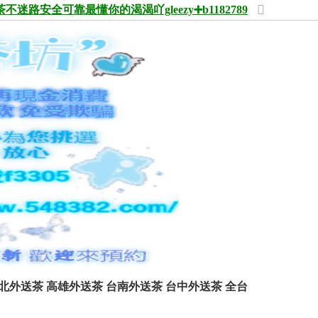
茶不迷路安全可靠最懂你的渴渴吖gleezy➕b1182789
切
換
到
寬
版