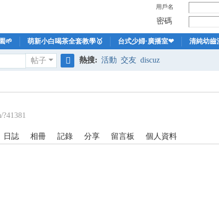
用戶名
密碼
🌱
萌新小白喝茶全套教學🥇
台式少婦·廣播室❤
清純幼齒
熱搜:
活動
交友
discuz
帖子
搜
索
m/?41381
日誌
相冊
記錄
分享
留言板
個人資料