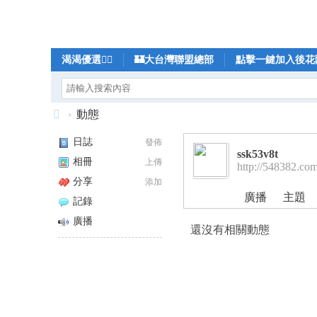
渴渴優選❤️‍🔥
🏰大台灣聯盟總部
點擊一鍵加入後花園
日本🇯🇵贊助商 沫子の蜜桃溫泉館
›
動態
渴
日誌
發佈
ssk53v8t
渴
相冊
上傳
http://548382.co
外
分享
添加
送
廣播
主題
記錄
茶
廣播
還沒有相關動態
台
灣
找
小