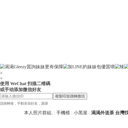
姐
喝
茶
外
送
服
務
找
LI
×
N
×
使用 WeChat 扫描二维碼
E
或手动添加微信好友
：
複製ID並跳轉微信
tc
請跳轉後，手動添加好友，謝謝
68
本人照片群組.
|
手機模
|
小黑屋
|
渴渴外送茶 台灣找小
9
gl