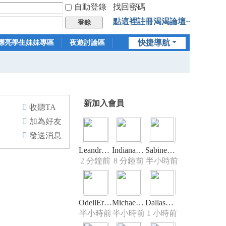
自動登錄
找回密碼
點這裡註冊渴渴論壇~
登錄
快捷導航
漂亮學生妹妹專區
夜遊討論區
新加入會員
收聽TA
加為好友
發送消息
LeandraZ22
IndianaCle
SabineWats
2 分鐘前
8 分鐘前
半小時前
OdellErugh
Michaelten
DallasMich
半小時前
半小時前
1 小時前