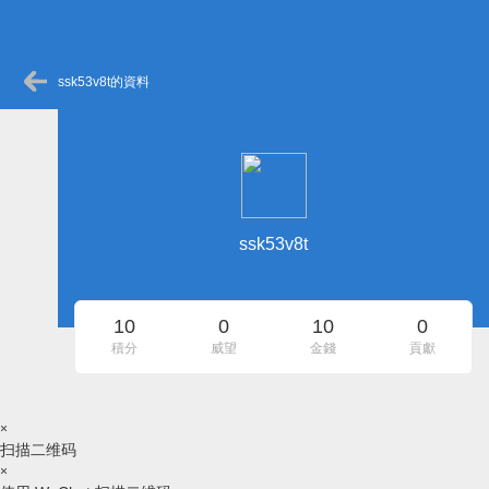
ssk53v8t的資料
ssk53v8t
10
0
10
0
積分
威望
金錢
貢獻
×
扫描二维码
×