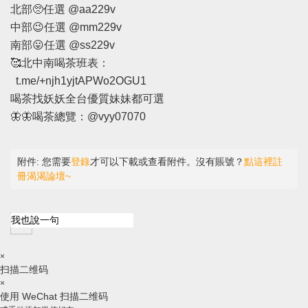
北部🥺任選 @aa229v
中部😉任選 @mm229v
南部😛任選 @ss229v
🥰北中南喝茶班表：
t.me/+njh1yjtAPWo2OGU1
喝茶找妖妖全台優質妹妹都可選
🦋🦋喝茶總覽：@vyy07070
附件:
您需要
登錄
才可以下載或查看附件。沒有賬號？
點這裡註
冊渴渴論壇~
×
扫描二维码
×
使用 WeChat 扫描二维码