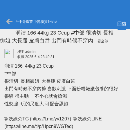
台中外送茶 中部優質外約💧
回復
润洁 166 44kg 23 Ccup #中部 很清切 長相
御姐 大長腿 皮膚白皙 出門有時候不穿內
看全部
樓主
admin
收藏
2025-6-4 23:49:31
润洁 166 44kg 23 Ccup
#中部
很清切 長相御姐 大長腿 皮膚白皙
出門有時候不穿內褲 喜歡刺激 下面粉粉嫩嫩包養的很好
很騷 很主動 一不小心就會撩濕
性慾強 玩的尺度大 可配合舔鮑
🌐 妖妖のTG (
https://t.me/yy1207
) 🌐 妖妖のLINE
(
https://line.me/ti/p/Hpcn9WGTed
)