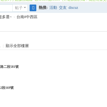
熱搜:
活動
交友
discuz
帖子
搜
超多選~
›
台南#中西區
索
1
|
顯示全部樓層
二段581號
段169號