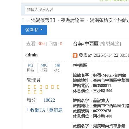
日本🇯🇵贊助商 沫子の蜜桃溫泉館
»
渴渴優選❤️‍🔥
›
夜遊討論區
›
渴渴茶坊安全旅館
渴
發新帖
渴
查看:
300
|
回復:
0
台南#中西區
[複製鏈接]
外
送
admin
發表於 2026-5-14 22:30:3
茶
942
4492
1萬
#中西區
台
回帖
主題
積分
旅館名字：御宿-Motel-台南館
灣
管理員
旅館地址：臺南市中西區中華西路
旅館電話：063588811
找
休息價位：三小時 500
小
積分
18822
旅館名字：品記旅店
姐
旅館地址：臺南市中西區民生路2
收聽TA
發消息
旅館號碼：062222078
喝
休息價位：兩小時 400
茶
旅館名字：湖美時尚汽車旅館
外