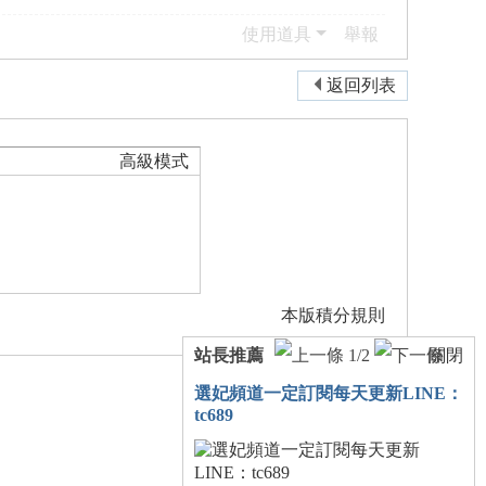
使用道具
舉報
返回列表
高級模式
本版積分規則
站長推薦
1
/2
關閉
選妃頻道一定訂閱每天更新LINE：
tc689