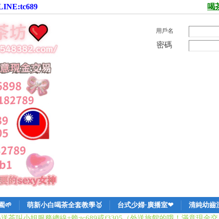
:tc689
喝
用戶名
密碼
🌱
萌新小白喝茶全套教學🥇
台式少婦·廣播室❤
清純幼齒
外送茶叫小姐服務總線
+賴:tc689或f3305（外送旅館的哦！滿意現